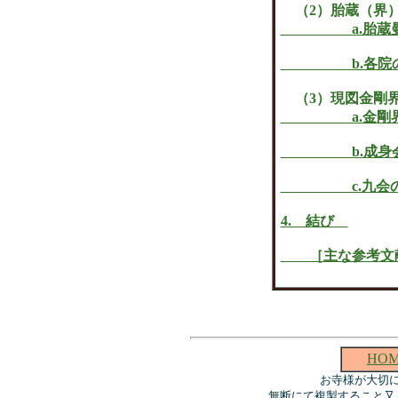
（2）胎蔵（界
a.胎蔵曼荼
b.各院の
（3）現図金剛
a.金剛界九
b.成身会の
c.九会の構
4. 結び
［主な参考文
HO
お寺様が大切
無断にて複製すること又