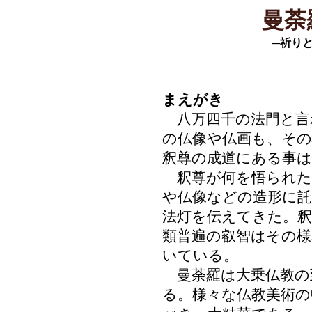
曼荼
─祈り
まえがき
八万四千の法門と言
の仏像や仏画も、その
釈尊の成道にある事
釈尊が何を悟られた
や仏像などの造形に託
法灯を伝えてきた。釈
類普遍の叡智はその
いている。
曼荼羅は大乗仏教の
る。様々な仏教美術の