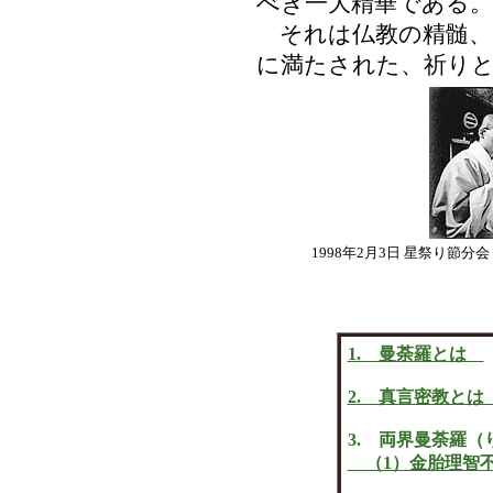
べき一大精華である。
それは仏教の精髄、
に満たされた、祈り
1998年2月3日 星祭り節
1. 曼荼羅とは
2. 真言密教と
3. 両界曼荼羅
（1）金胎理智不